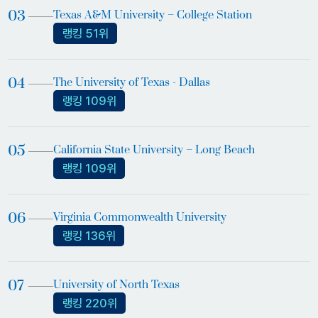
Texas A&M University – College Station
랭킹 51위
The University of Texas - Dallas
랭킹 109위
California State University – Long Beach
랭킹 109위
Virginia Commonwealth University
랭킹 136위
University of North Texas
랭킹 220위