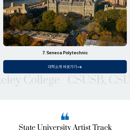
7. Seneca Polytechnic
대학소개 바로가기
ollege
CSUSB, CSU Fresno
State University Artist Track