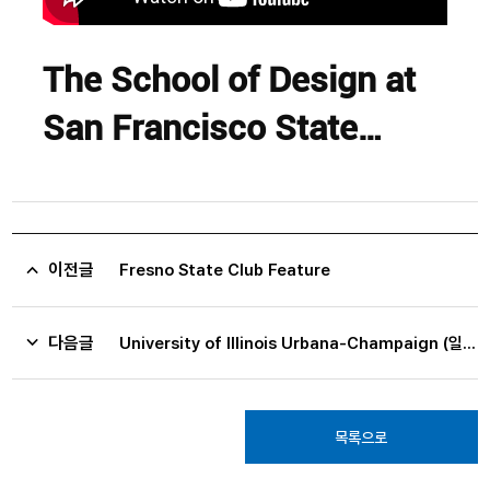
The School of Design at
San Francisco State
University
이전글
Fresno State Club Feature
다음글
University of Illinois Urbana-Champaign (일리노이 주립대학교)
목록으로